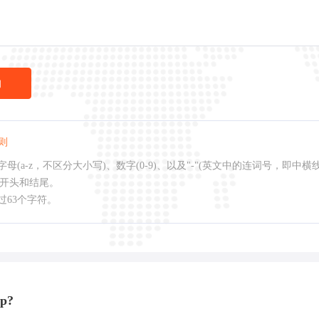
询
则
母(a-z，不区分大小写)、数字(0-9)、以及"-"(英文中的连词号，即中横
作开头和结尾。
过63个字符。
p?