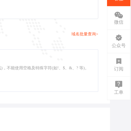
微信
域名批量查询>
公众号
线)，不能使用空格及特殊字符(如!、$、&、? 等)。
订阅
工单