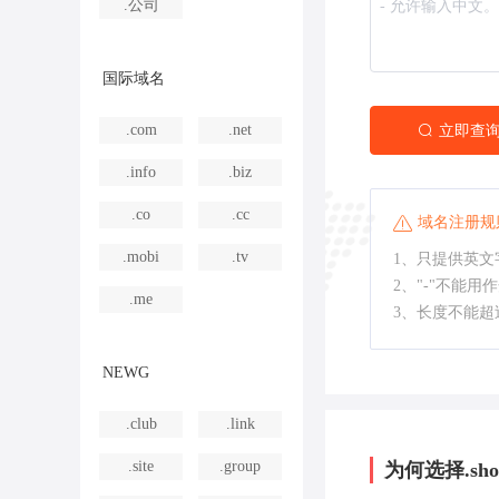
.公司
国际域名
.com
.net
立即查
.info
.biz
.co
.cc
域名注册规
.mobi
.tv
1、只提供英文字
2、"-"不能用
.me
3、长度不能超
NEWG
.club
.link
.site
.group
为何选择.sho