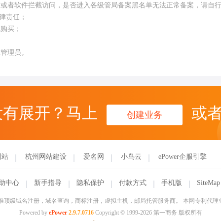
构或者软件拦截访问，是否进入各级管局备案黑名单无法正常备案，请自
律责任；
成购买；
系管理员。
没有展开？马上
或
创建业务
网站
杭州网站建设
爱名网
小鸟云
ePower企服引擎
助中心
新手指导
隐私保护
付款方式
手机版
SiteMap
信部批准顶级域名注册，域名查询，商标注册，虚拟主机，邮局托管服务商。 本网专利代
Powered by
ePower
2.9.7.0716
Copyright © 1999-2026 第一商务 版权所有