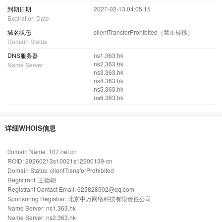
到期日期
2027-02-13 04:05:15
Expiration Date
域名状态
clientTransferProhibited（禁止转移）
Domain Status
DNS服务器
ns1.363.hk
ns2.363.hk
Name Server
ns3.363.hk
ns4.363.hk
ns5.363.hk
ns6.363.hk
详细WHOIS信息
0omain Name: 107.net.cn
ROID: 20260213s10021s12200139-cn
Domain Status: clientTransferProhibited
Registrant: 王德朝
Registrant Contact Email: 625828502@qq.com
Sponsoring Registrar: 北京中万网络科技有限责任公司
Name Server: ns1.363.hk
Name Server: ns2.363.hk