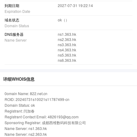
到期日期
2027-07-31 19:22:14
Expiration Date
域名状态
ok（）
Domain Status
DNS服务器
ns1.363.hk
ns2.363.hk
Name Server
ns3.363.hk
ns4.363.hk
ns5.363.hk
ns6.363.hk
详细WHOIS信息
0omain Name: 822.net.cn
ROID: 20240731s10021s11787499-cn
Domain Status: ok
Registrant: 闫加春
Registrant Contact Email: 4826193@qq.com
Sponsoring Registrar: 成都西维数码科技有限公司
Name Server: ns1.363.hk
Name Server: ns2.363.hk