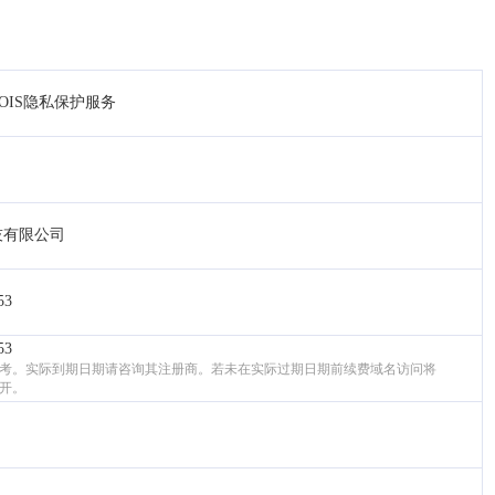
OIS隐私保护服务
技有限公司
53
53
考。实际到期日期请咨询其注册商。若未在实际过期日期前续费域名访问将
开。