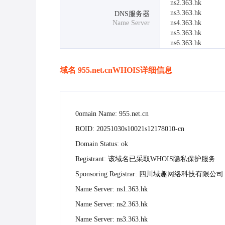
ns2.363.hk
ns3.363.hk
DNS服务器
Name Server
ns4.363.hk
ns5.363.hk
ns6.363.hk
域名
955.net.cn
WHOIS详细信息
0omain Name: 955.net.cn
ROID: 20251030s10021s12178010-cn
Domain Status: ok
Registrant: 该域名已采取WHOIS隐私保护服务
Sponsoring Registrar: 四川域趣网络科技有限公司
Name Server: ns1.363.hk
Name Server: ns2.363.hk
Name Server: ns3.363.hk