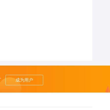
者
成为用户