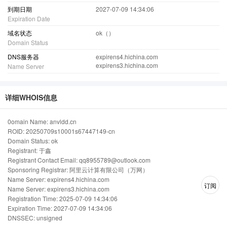
到期日期
2027-07-09 14:34:06
Expiration Date
域名状态
ok（）
Domain Status
DNS服务器
expirens4.hichina.com
expirens3.hichina.com
Name Server
详细WHOIS信息
0omain Name: anvldd.cn
ROID: 20250709s10001s67447149-cn
Domain Status: ok
Registrant: 于鑫
Registrant Contact Email: qq8955789@outlook.com
Sponsoring Registrar: 阿里云计算有限公司（万网）
Name Server: expirens4.hichina.com
订阅
Name Server: expirens3.hichina.com
Registration Time: 2025-07-09 14:34:06
Expiration Time: 2027-07-09 14:34:06
DNSSEC: unsigned