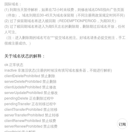
国际域名：
(1) 到期当天暂停解析，如果在72小时未续费，则修改域名DNS指向广告页面
（停放）。域名到期后30-45天为域名保留期（不同注册商政策规定时间不同）
(2) 过了保留期域名将进入赎回期（REDEMPTIONPERIOD，为期30天）
(3) 过了赎回期域名将进入为期5天左右的删除期，删除期过后域名开放，任何
人可注。
（注：进入删除期的域名可在***提交域名抢注。好域名请务必提交抢注，手工
很难注册成功。）
关于域名状态的解释：
ok 正常状态
inactive 非激活状态(注册的时候没有填写域名服务器，不能进行解析)
clientDeleteProhibited 禁止删除
serverDeleteProhibited 禁止删除
clientUpdateProhibited 禁止修改
serverUpdateProhibited 禁止修改
pendingDelete 正在删除过程中
pendingTransfer 正在转移过程中
clientTransferProhibited 禁止转移
serverTransferProhibited 禁止转移
clientRenewProhibited 禁止续费
订阅
serverRenewProhibited 禁止续费
clientHold 停止解析