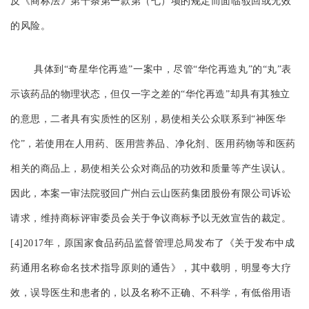
反《商标法》第十条第一款第（七）项的规定而面临驳回或无效
的风险。
具体到“奇星华佗再造”一案中，尽管“华佗再造丸”的“丸”表
示该药品的物理状态，但仅一字之差的“华佗再造”却具有其独立
的意思，二者具有实质性的区别，易使相关公众联系到“神医华
佗”，若使用在人用药、医用营养品、净化剂、医用药物等和医药
相关的商品上，易使相关公众对商品的功效和质量等产生误认。
因此，本案一审法院驳回广州白云山医药集团股份有限公司诉讼
请求，维持商标评审委员会关于争议商标予以无效宣告的裁定。
[4]2017年，原国家食品药品监督管理总局发布了《关于发布中成
药通用名称命名技术指导原则的通告》，其中载明，明显夸大疗
效，误导医生和患者的，以及名称不正确、不科学，有低俗用语