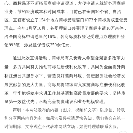
心。商标局还不断拓展商标申请渠道，方便申请人就近办理商标
业务，节约经济成本和时间成本，目前已在全国30个省、自治
区、直辖市设立了154个地方商标受理窗口和73个商标质权登记受
理点。今年1月至10月，各受理窗口共受理了商标申请10万余件，
占全国商标申请总量的16%，各商标质权登记受理点办理质押登
记993笔，涉及担保债权250余亿元。
通过此次宣讲活动，
商标局有关负责人希望
凝聚更多改革力
量，多方共同努力推动商标注册便利化改革，共同为全面提升商
标注册公共服务水平、营造良好营商环境、促进服务社会经济发
展贡献新的更大力量。
商标局将继续深入实施商标注册便利化改
革，牢牢把握稳中求进工作总基调和高质量发展的要求，坚持质
量第一效益优先，不断完善制度建设和业务规模管理。
声明：本网站发布的内容（图片、视频和文字）以原创、转载
和分享网络内容为主，如果涉及侵权请尽快告知，我们将会在第一
时间删除。文章观点不代表本网站立场，如需处理请联系客服。