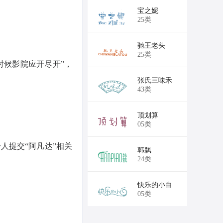
￥22,100
宝之妮
25类
￥22,100
驰王老头
25类
时候影院应开尽开”，
￥35,750
张氏三味禾
43类
￥35,750
顶划算
05类
个人提交“阿凡达”相关
￥33,150
韩飘
24类
￥35,750
快乐的小白
05类