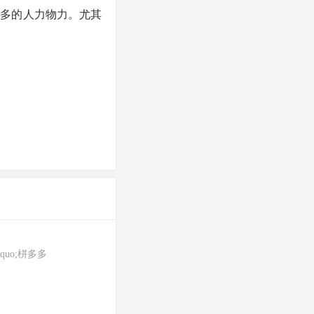
更多的人力物力。尤其
uo;栟多多