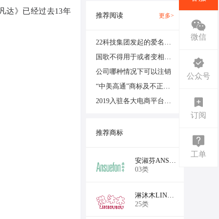
凡达》已经过去13年
推荐阅读
更多>
微信
22科技集团发起的爱名赛AMC将由杭州电子商务研究院承办
国歌不得用于或者变相用于商标、商业广告
公司哪种情况下可以注销
公众号
“中美高通”商标及不正当竞争纠纷案驳回全部诉讼请求
2019入驻各大电商平台商标要求汇总
订阅
推荐商标
工单
￥22,100
安淑芬ANSUEFON
03类
￥19,500
淋沐木LINMUMU
25类