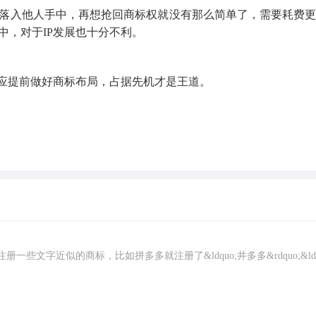
落入他人手中，再想抢回商标权就没有那么简单了，需要耗费
中，对于IP发展也十分不利。
也应提前做好商标布局，占据先机才是王道。
文字近似的商标，比如拼多多就注册了&ldquo;井多多&rdquo;&ldq