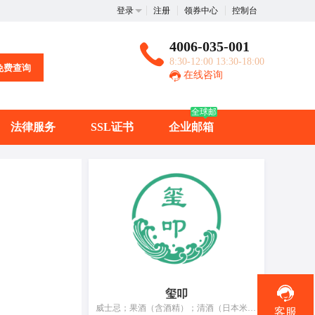
登录
注册
领券中心
控制台
4006-035-001
8:30-12:00 13:30-18:00
免费查询
在线咨询
全球邮
法律服务
SSL证书
企业邮箱
玺叩
威士忌；果酒（含酒精）；清酒（日本米酒）；烈酒（饮料）；白兰地；葡萄酒；蒸馏饮料；酒精饮料（啤酒除外）；食用酒精；鸡尾酒
客服