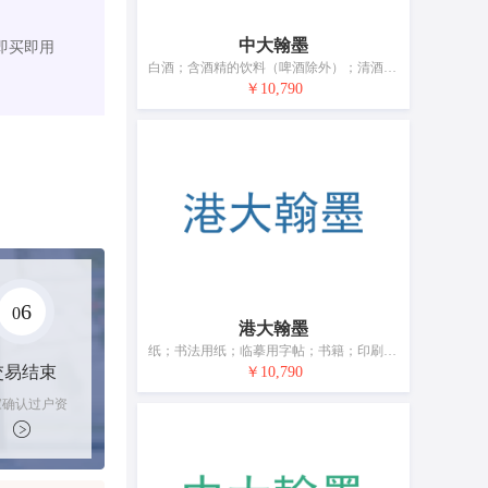
中大翰墨
即买即用
白酒；含酒精的饮料（啤酒除外）；清酒；烧酒；甜酒；果酒；米酒；蒸馏饮料；露酒；高粱酒；黄酒
￥10,790
6
0
港大翰墨
纸；书法用纸；临摹用字帖；书籍；印刷出版物；绘画和书法作品；文具；砚台；墨水；印章（印）；毛笔；画笔；绘画板
交易结束
￥10,790
家确认过户资
后，平台解冻
金支付卖家