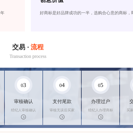
2年
好商标是好品牌成功的一半，选购合心意的商标，
交易 ·
流程
Transaction process
3
4
5
0
0
0
审核确认
支付尾款
办理过户
经纪人审核确认
审核无误后买家
经纪人办理商标
买
商标状态
支付尾款，卖家
转让手续，交付
料
办理相关手续
相关证书
资