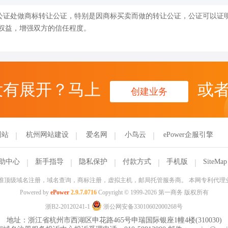
公证处做商标转让公证，特别是因商标买卖而做的转让公证，公证可以证
权益，增强双方的信任程度。
没有展开？马上
或
创建业务
网站
杭州网站建设
爱名网
小鸟云
ePower企服引擎
助中心
新手指导
隐私保护
付款方式
手机版
SiteMap
信部批准顶级域名注册，域名查询，商标注册，虚拟主机，邮局托管服务商。 本网专利代
Powered by
ePower
2.9.7.0716
Copyright © 1999-2026 第一商务 版权所有
浙B2-20120241-1
浙公网安备33010602000268号
地址：浙江省杭州市西湖区申花路465号申瑞国际银座1幢4楼(310030)