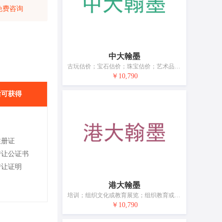
免费咨询
中大翰墨
古玩估价；宝石估价；珠宝估价；艺术品估价；邮票估价；钱币估价；不动产估价；公寓管理；典当
￥10,790
后可获得
注册证
转让公证书
转让证明
港大翰墨
培训；组织文化或教育展览；组织教育或娱乐竞赛；组织文化艺术活动；出借书籍和其他出版物；书籍出版；书法服务；绘画和书法作品出租；艺术品出租；艺术展览
￥10,790