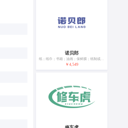
诺贝郎
纸；纸巾；书籍；油画；保鲜膜；纸制或塑料制垃圾袋；家具除外的办公必需品；绘画材料；教学材料（仪器除外）；建筑模型
￥4,549
修车虎