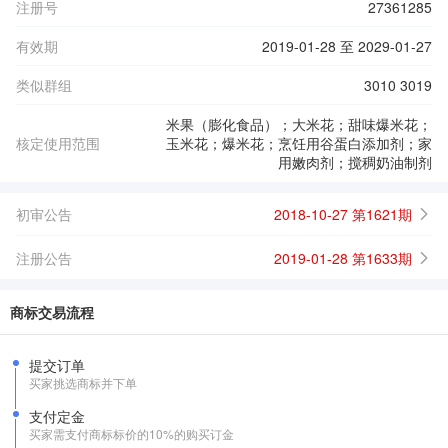
注册号
27361285
有效期
2019-01-28 至 2029-01-27
类似群组
3010 3019
米果（膨化食品）；大米花；甜味爆米花；
核定使用范围
玉米花；爆米花；烹饪用谷蛋白添加剂；家
用嫩肉剂；搅稠奶油制剂
初审公告
2018-10-27 第1621期
注册公告
2019-01-28 第1633期
商标交易流程
提交订单
买家挑选商标并下单
支付定金
买家需支付商标标价的10%的购买订金