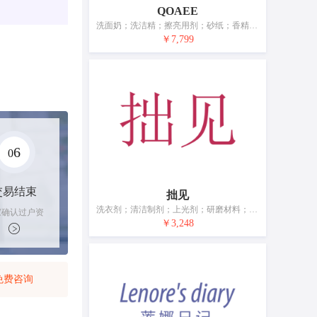
QOAEE
洗面奶；洗洁精；擦亮用剂；砂纸；香精油；化妆品；个人或动物用除臭剂；牙膏；干花瓣与香料混合物（香料）；空气芳香剂
￥7,799
6
0
交易结束
拙见
洗衣剂；清洁制剂；上光剂；研磨材料；香精油；化妆品；香水；牙膏；香；动物用化妆品
家确认过户资
￥3,248
后，平台解冻
金支付卖家
免费咨询