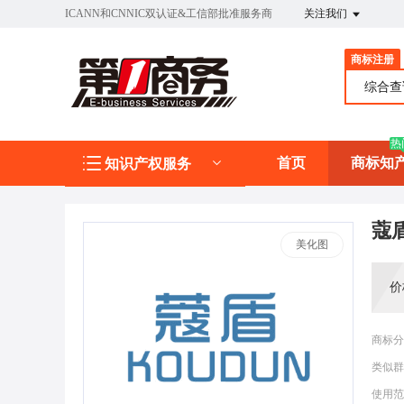
ICANN和CNNIC双认证&工信部批准服务商
关注我们
商标注册
综合
热
首页
商标知
知识产权服务
蔻
美化图
价
商标分
类似群
使用范