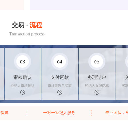
交易 ·
流程
Transaction process
3
4
5
0
0
0
审核确认
支付尾款
办理过户
经纪人审核确认
审核无误后买家
经纪人办理商标
买
商标状态
支付尾款，卖家
转让手续，交付
料
办理相关手续
相关证书
资
有保障
一对一经纪人服务
专业团队，