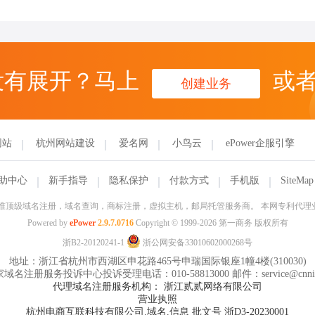
没有展开？马上
或
创建业务
网站
杭州网站建设
爱名网
小鸟云
ePower企服引擎
助中心
新手指导
隐私保护
付款方式
手机版
SiteMap
信部批准顶级域名注册，域名查询，商标注册，虚拟主机，邮局托管服务商。 本网专利代
Powered by
ePower
2.9.7.0716
Copyright © 1999-2026 第一商务 版权所有
浙B2-20120241-1
浙公网安备33010602000268号
地址：浙江省杭州市西湖区申花路465号申瑞国际银座1幢4楼(310030)
域名注册服务投诉中心投诉受理电话：010-58813000 邮件：service@cnnic
代理域名注册服务机构： 浙江贰贰网络有限公司
营业执照
杭州电商互联科技有限公司.域名.信息 批文号 浙D3-20230001