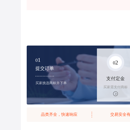
1
0
2
0
提交订单
支付定金
买家挑选商标并下单
买家需支付商标
标价的10%的购
买订金
品类齐全，快速响应
交易安全