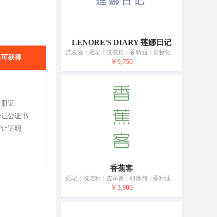
LENORE'S DIARY 莲娜日记
洗发液；肥皂；洗衣粉；香精油；彩妆化妆品；口红；唇彩；美容面膜；香水；化妆品
后可获得
￥9,750
注册证
转让公证书
转让证明
香蕉客
肥皂；洗洁精；皮革膏；研磨剂；香精油；化妆品；牙膏；干花瓣与香料混合物（香料）；动物用化妆品；空气芳香剂
￥3,900