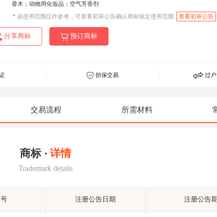
香木；动物用化妆品；空气芳香剂
*
该使用范围仅作参考，可查看初审公告确认商标核定使用范围
查看初审公告
分享商标
预订商标
证
担保交易
过户
交易流程
所需材料
商标 ·
详情
Trademark details
期号
注册公告日期
注册公告