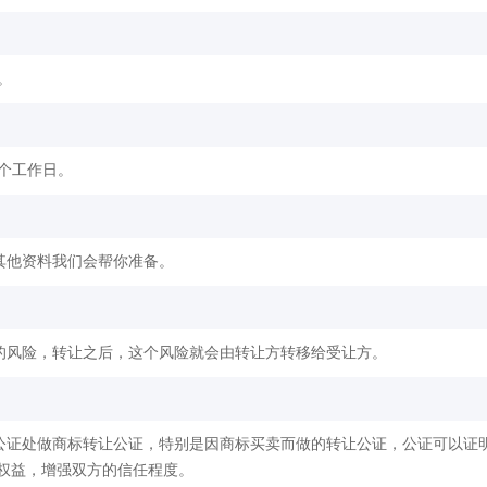
。
2个工作日。
其他资料我们会帮你准备。
的风险，转让之后，这个风险就会由转让方转移给受让方。
公证处做商标转让公证，特别是因商标买卖而做的转让公证，公证可以证
权益，增强双方的信任程度。