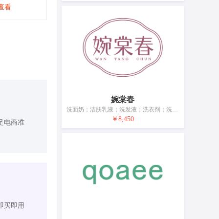
查看
婉棠春
洗面奶；洁肤乳液；洗发液；洗衣剂；洗洁精；香精油；口红；美容面膜；化妆品；牙膏
￥8,450
足电商准
即买即用