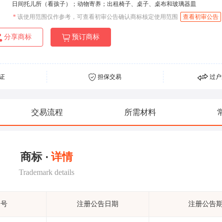
日间托儿所（看孩子）；动物寄养；出租椅子、桌子、桌布和玻璃器皿
*
该使用范围仅作参考，可查看初审公告确认商标核定使用范围
查看初审公告
分享商标
预订商标
证
担保交易
过户
交易流程
所需材料
商标 ·
详情
Trademark details
期号
注册公告日期
注册公告