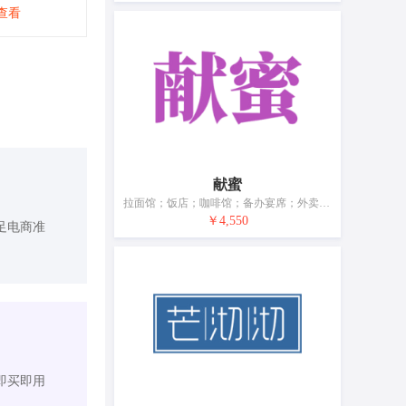
查看
献蜜
拉面馆；饭店；咖啡馆；备办宴席；外卖餐馆；快餐馆；餐馆；果汁吧；自助餐厅；餐厅；会议室出租；养老院；托儿所服务
￥4,550
足电商准
即买即用