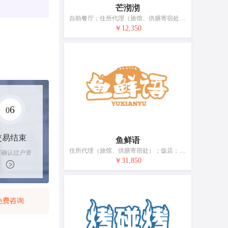
芒沏沏
自助餐厅；住所代理（旅馆、供膳寄宿处）；快餐馆；饭店；旅馆预订；咖啡馆；茶馆；酒吧服务；餐馆；提供野营场地设施
￥12,350
6
0
交易结束
鱼鲜语
住所代理（旅馆、供膳寄宿处）；饭店；咖啡馆；汽车旅馆；假日野营住宿服务；茶馆；酒吧服务；餐厅；提供野营场地设施；烹饪设备出租
家确认过户资
￥31,850
后，平台解冻
金支付卖家
免费咨询