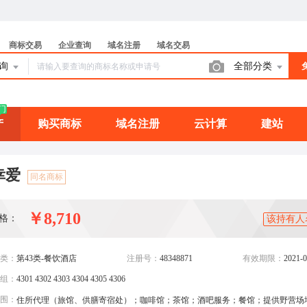
商标交易
企业查询
域名注册
域名交易
查询
全部分类
门
产
购买商标
域名注册
云计算
建站
幸爱
同名商标
￥8,710
格：
该持有人
类：
第43类-餐饮酒店
注册号：
48348871
有效期限：
2021-0
组：
4301 4302 4303 4304 4305 4306
围：
住所代理（旅馆、供膳寄宿处）；咖啡馆；茶馆；酒吧服务；餐馆；提供野营场