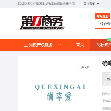
ICANN和CNNIC双认证&工信部批准服务商
关注我们
商标注册
综合
热
首页
商标知
知识产权服务
确
美化图
价
商标分
类似群
使用范