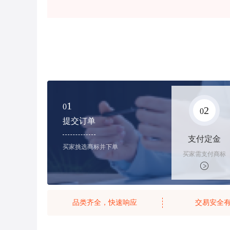
1
0
2
0
提交订单
支付定金
买家挑选商标并下单
买家需支付商标
标价的10%的购
买订金
品类齐全，快速响应
交易安全