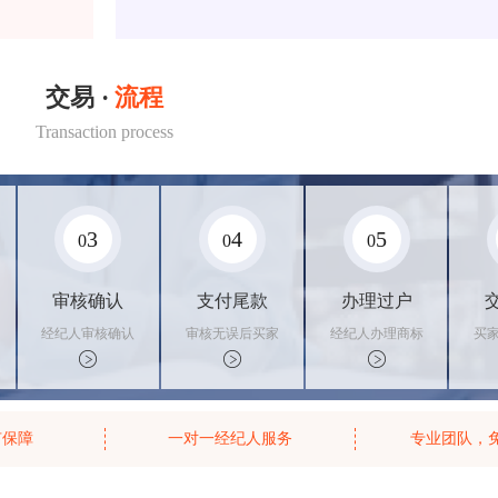
交易 ·
流程
Transaction process
3
4
5
0
0
0
审核确认
支付尾款
办理过户
经纪人审核确认
审核无误后买家
经纪人办理商标
买
商标状态
支付尾款，卖家
转让手续，交付
料
办理相关手续
相关证书
资
有保障
一对一经纪人服务
专业团队，