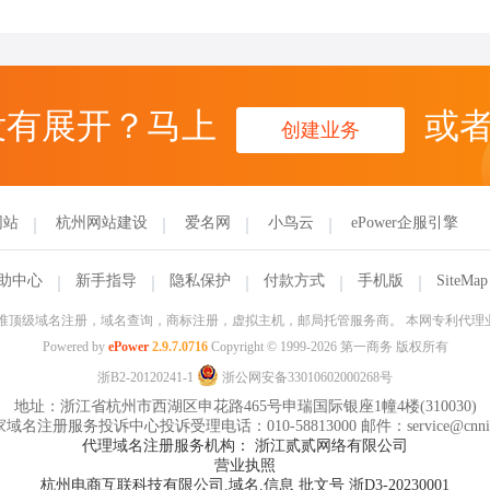
没有展开？马上
或
创建业务
网站
杭州网站建设
爱名网
小鸟云
ePower企服引擎
助中心
新手指导
隐私保护
付款方式
手机版
SiteMap
信部批准顶级域名注册，域名查询，商标注册，虚拟主机，邮局托管服务商。 本网专利代
Powered by
ePower
2.9.7.0716
Copyright © 1999-2026 第一商务 版权所有
浙B2-20120241-1
浙公网安备33010602000268号
地址：浙江省杭州市西湖区申花路465号申瑞国际银座1幢4楼(310030)
域名注册服务投诉中心投诉受理电话：010-58813000 邮件：service@cnnic
代理域名注册服务机构： 浙江贰贰网络有限公司
营业执照
杭州电商互联科技有限公司.域名.信息 批文号 浙D3-20230001