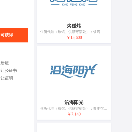
烤碰烤
住所代理（旅馆、供膳寄宿处）；饭店；外卖餐馆；拉面馆；餐厅；通过互联网预订临时住宿处；活动房屋出租；日间托儿所（看孩子）；动物寄养；出租椅子、桌子、桌布和玻璃器皿
后可获得
￥15,600
注册证
转让公证书
转让证明
沿海阳光
住所代理（旅馆、供膳寄宿处）；咖啡馆；自助餐厅；酒吧服务；酒店住宿服务；餐厅；活动房屋出租；养老院；托儿所服务；宠物寄养服务
￥7,149