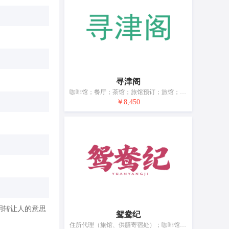
寻津阁
咖啡馆；餐厅；茶馆；旅馆预订；旅馆；旅游房屋出租；托儿所服务；宠物寄养；家具出租；烹饪设备出租
￥8,450
明转让人的意思
鸳鸯纪
住所代理（旅馆、供膳寄宿处）；咖啡馆；快餐店服务；快餐馆；流动饮食供应；自助餐厅；茶馆；酒吧服务；餐馆；饭店食宿服务