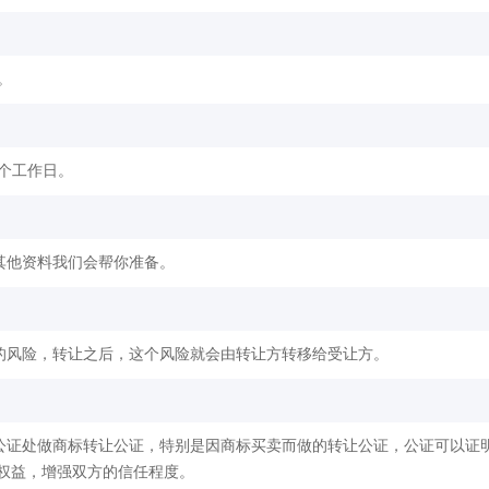
。
2个工作日。
其他资料我们会帮你准备。
的风险，转让之后，这个风险就会由转让方转移给受让方。
公证处做商标转让公证，特别是因商标买卖而做的转让公证，公证可以证
权益，增强双方的信任程度。