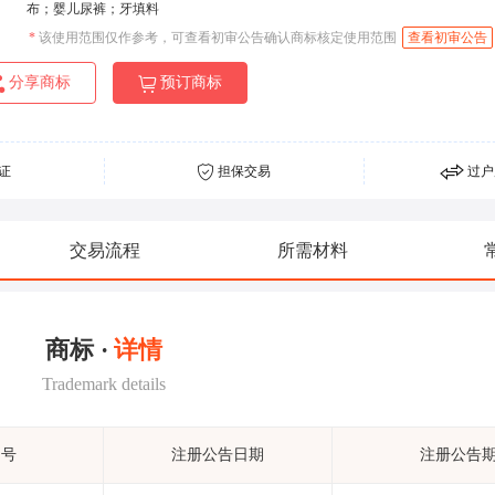
布；婴儿尿裤；牙填料
*
该使用范围仅作参考，可查看初审公告确认商标核定使用范围
查看初审公告
分享商标
预订商标
证
担保交易
过户
交易流程
所需材料
商标 ·
详情
Trademark details
期号
注册公告日期
注册公告