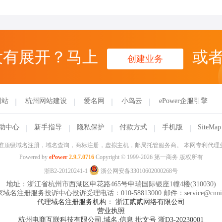
没有展开？马上
或
创建业务
网站
杭州网站建设
爱名网
小鸟云
ePower企服引擎
助中心
新手指导
隐私保护
付款方式
手机版
SiteMap
信部批准顶级域名注册，域名查询，商标注册，虚拟主机，邮局托管服务商。 本网专利代
Powered by
ePower
2.9.7.0716
Copyright © 1999-2026 第一商务 版权所有
浙B2-20120241-1
浙公网安备33010602000268号
地址：浙江省杭州市西湖区申花路465号申瑞国际银座1幢4楼(310030)
域名注册服务投诉中心投诉受理电话：010-58813000 邮件：service@cnnic
代理域名注册服务机构： 浙江贰贰网络有限公司
营业执照
杭州电商互联科技有限公司.域名.信息 批文号 浙D3-20230001