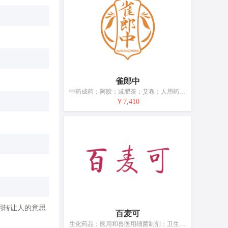
雀郎中
中药成药；阿胶；减肥茶；艾卷；人用药；医用营养品；婴儿食品；动物用膳食补充剂；卫生护垫；药枕
￥7,410
明转让人的意思
百麦可
生化药品；医用和兽医用细菌制剂；卫生消毒剂；杀真菌剂；医用营养食物；兽医用干细胞；兽医用制剂；牲畜用洗涤剂（杀虫剂）；消灭有害动物制剂；杀寄生虫剂