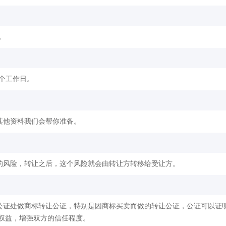
。
2个工作日。
其他资料我们会帮你准备。
的风险，转让之后，这个风险就会由转让方转移给受让方。
公证处做商标转让公证，特别是因商标买卖而做的转让公证，公证可以证
权益，增强双方的信任程度。