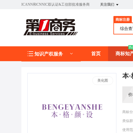
ICANN和CNNIC双认证&工信部批准服务商
关注我们
商标注册
综合
热
首页
商标知
知识产权服务
本·
美化图
价
商标分
类似群
使用范