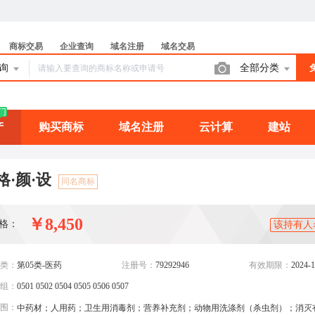
商标交易
企业查询
域名注册
域名交易
查询
全部分类
门
产
购买商标
域名注册
云计算
建站
格·颜·设
同名商标
￥8,450
格：
该持有人
类：
第05类-医药
注册号：
79292946
有效期限：
2024-1
组：
0501 0502 0504 0505 0506 0507
围：
中药材；人用药；卫生用消毒剂；营养补充剂；动物用洗涤剂（杀虫剂）；消灭