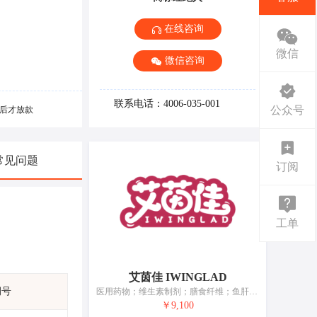
在线咨询
微信
微信咨询
联系电话：4006-035-001
公众号
后才放款
常见问题
订阅
工单
艾茵佳 IWINGLAD
期号
医用药物；维生素制剂；膳食纤维；鱼肝油；婴儿奶粉；婴儿食品；营养补充剂；产包；婴儿尿布；婴儿尿裤
￥9,100