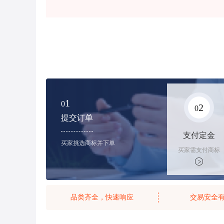
1
0
2
0
提交订单
支付定金
买家挑选商标并下单
买家需支付商标
标价的10%的购
买订金
品类齐全，快速响应
交易安全