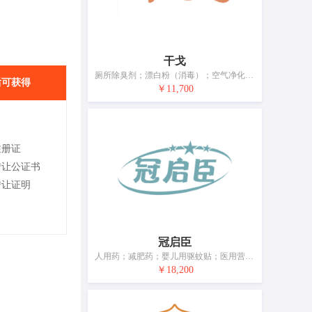
干戈
厕所除臭剂；漂白粉（消毒）；空气净化制剂；兽医用杀虫洗涤剂；动物用膳食补充剂；含药物的宠物用沐浴露；含药物的饲料；牙用光洁剂；牙科用贵金属合金；宠物尿布
后可获得
￥11,700
注册证
转让公证书
转让证明
冠启臣
人用药；减肥药；婴儿用驱蚊贴；医用营养品；婴儿奶粉；婴儿食品；驱虫用香；婴儿尿裤；牙冠材料；宠物尿布
￥18,200