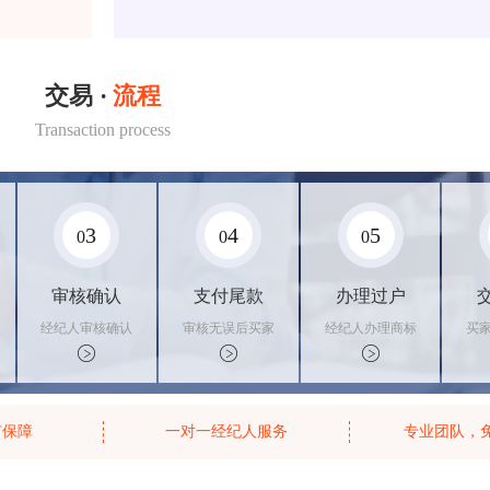
交易 ·
流程
Transaction process
3
4
5
0
0
0
审核确认
支付尾款
办理过户
经纪人审核确认
审核无误后买家
经纪人办理商标
买
商标状态
支付尾款，卖家
转让手续，交付
料
办理相关手续
相关证书
资
有保障
一对一经纪人服务
专业团队，