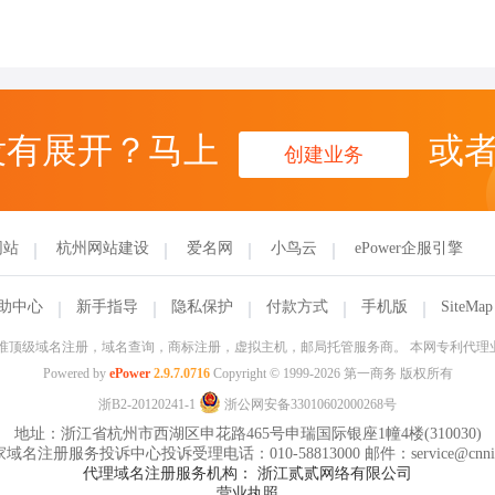
没有展开？马上
或
创建业务
网站
杭州网站建设
爱名网
小鸟云
ePower企服引擎
助中心
新手指导
隐私保护
付款方式
手机版
SiteMap
信部批准顶级域名注册，域名查询，商标注册，虚拟主机，邮局托管服务商。 本网专利代
Powered by
ePower
2.9.7.0716
Copyright © 1999-2026 第一商务 版权所有
浙B2-20120241-1
浙公网安备33010602000268号
地址：浙江省杭州市西湖区申花路465号申瑞国际银座1幢4楼(310030)
域名注册服务投诉中心投诉受理电话：010-58813000 邮件：service@cnnic
代理域名注册服务机构： 浙江贰贰网络有限公司
营业执照