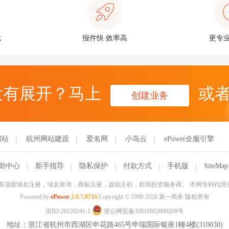
优
报件快 效率高
更专业
没有展开？马上
或
创建业务
网站
杭州网站建设
爱名网
小鸟云
ePower企服引擎
助中心
新手指导
隐私保护
付款方式
手机版
SiteMap
信部批准顶级域名注册，域名查询，商标注册，虚拟主机，邮局托管服务商。 本网专利代
Powered by
ePower
2.9.7.0716
Copyright © 1999-2026 第一商务 版权所有
浙B2-20120241-1
浙公网安备33010602000268号
地址：浙江省杭州市西湖区申花路465号申瑞国际银座1幢4楼(310030)