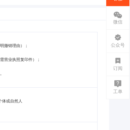
微信
公众号
注明撤销理由）；
业需营业执照复印件）；
订阅
料。
工单
个体或自然人