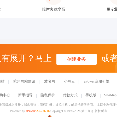
优
报件快 效率高
更专业
没有展开？马上
或
创建业务
网站
杭州网站建设
爱名网
小鸟云
ePower企服引擎
助中心
新手指导
隐私保护
付款方式
手机版
SiteMap
信部批准顶级域名注册，域名查询，商标注册，虚拟主机，邮局托管服务商。 本网专利代
Powered by
ePower
2.9.7.0716
Copyright © 1999-2026 第一商务 版权所有