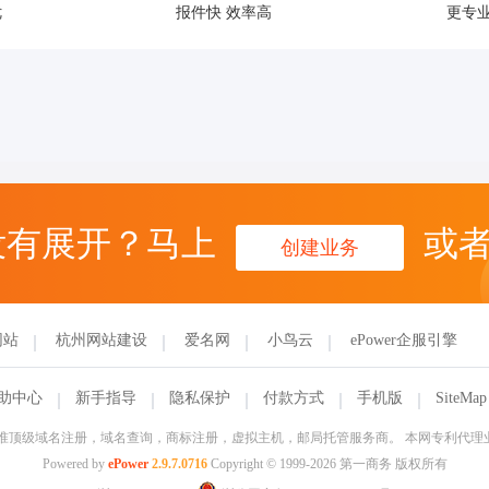
优
报件快 效率高
更专业
没有展开？马上
或
创建业务
网站
杭州网站建设
爱名网
小鸟云
ePower企服引擎
助中心
新手指导
隐私保护
付款方式
手机版
SiteMap
信部批准顶级域名注册，域名查询，商标注册，虚拟主机，邮局托管服务商。 本网专利代
Powered by
ePower
2.9.7.0716
Copyright © 1999-2026 第一商务 版权所有