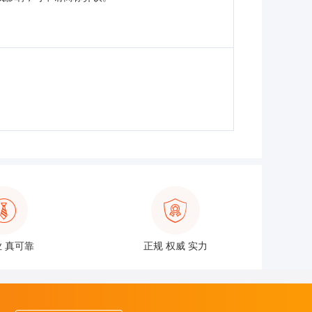
 真可靠
正规 权威 实力