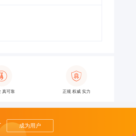
 真可靠
正规 权威 实力
者
成为用户