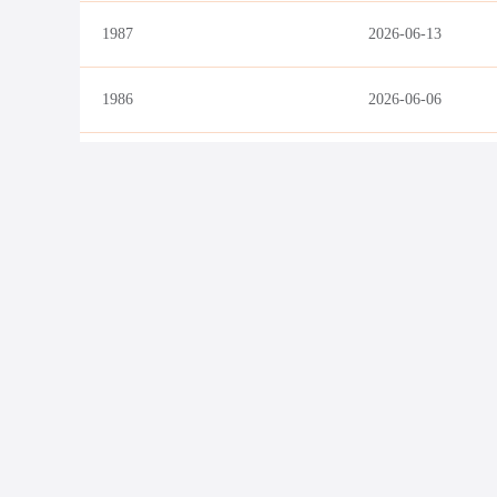
1987
2026-06-13
1986
2026-06-06
1985
2026-05-27
您的业务还
友情链接：
下载第一商务源码
LTD方法论
数字化
关于我们
服务条款
帮
第一商务是CNNIC&ICANN认证工