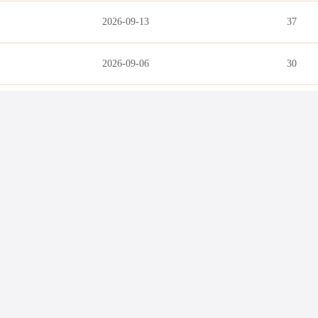
2026-09-13
37
2026-09-06
30
2026-08-27
20
没有展开？马上
或
创建业务
网站
杭州网站建设
爱名网
小鸟云
ePower企服引擎
助中心
新手指导
隐私保护
付款方式
手机版
SiteMap
信部批准顶级域名注册，域名查询，商标注册，虚拟主机，邮局托管服务商。 本网专利代