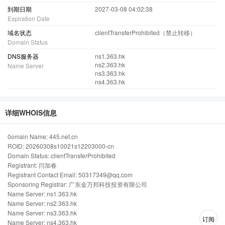
到期日期
2027-03-08 04:02:38
Expiration Date
域名状态
clientTransferProhibited（禁止转移）
Domain Status
DNS服务器
ns1.363.hk
ns2.363.hk
Name Server
ns3.363.hk
ns4.363.hk
详细WHOIS信息
0omain Name: 445.net.cn
ROID: 20260308s10021s12203000-cn
Domain Status: clientTransferProhibited
Registrant: 闫加春
Registrant Contact Email: 50317349@qq.com
Sponsoring Registrar: 广东金万邦科技投资有限公司
Name Server: ns1.363.hk
Name Server: ns2.363.hk
Name Server: ns3.363.hk
订阅
Name Server: ns4.363.hk